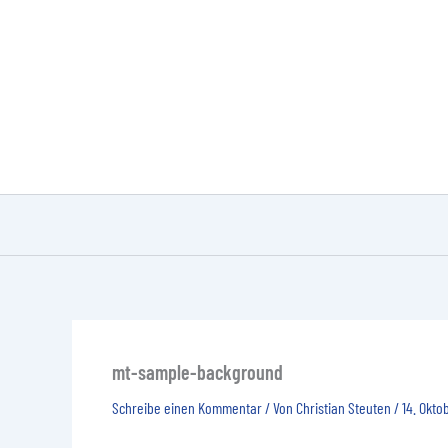
Zum
Inhalt
springen
mt-sample-background
Schreibe einen Kommentar
/ Von
Christian Steuten
/
14. Okto