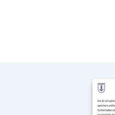
Um dir ein optim
speichern und/o
Surfverhalten od
zurückziehst, k