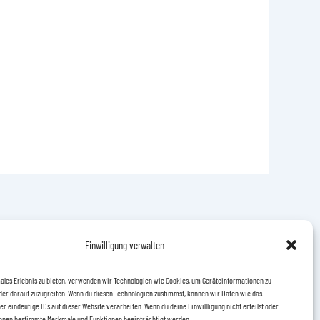
Einwilligung verwalten
ales Erlebnis zu bieten, verwenden wir Technologien wie Cookies, um Geräteinformationen zu
der darauf zuzugreifen. Wenn du diesen Technologien zustimmst, können wir Daten wie das
er eindeutige IDs auf dieser Website verarbeiten. Wenn du deine Einwillligung nicht erteilst oder
önnen bestimmte Merkmale und Funktionen beeinträchtigt werden.