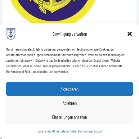
Einwilligung verwalten
ZURÜCK
Um dir ein optimales Erlebnis zu bieten, verwenden wir Technologien wie Cookies, um
Geräteinformationen zu speichern und/oder darauf zuzugreifen. Wenn du diesen Technologien
zustimmst, können wir Daten wie das Surfverhalten oder eindeutige IDs auf dieser Website
verarbeiten. Wenn du deine Einwillligung nicht erteilst oder zurückziehst, können bestimmte
Merkmale und Funktionen beeinträchtigt werden.
Akzeptieren
Copyright © 2026 Marinekompanie 1973 Lank
Ablehnen
Impressum
Einstellungen ansehen
Datenschutzerklärung
Cookie-Richtlinie (EU)
Cookie-Richtlinie
Datenschutzerklärung
Impressum